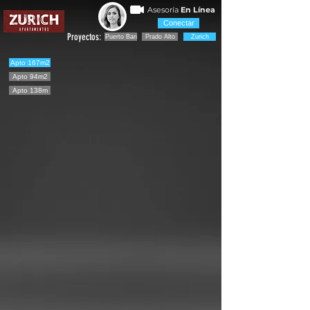
Asesoría
En Línea
Conectar
Proyectos:
Puerto Bari
Prado Alto
Zurich
Apto 167m2
Apto 94m2
Apto 138m