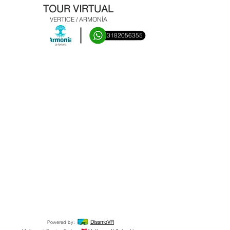
TOUR VIRTUAL
VERTICE / ARMONÍA
3182056355
www.verticeing.com/proyectos-
venta/la-fortuna-armonia/
(57) 3182056355
DissmoVR
Powered by: