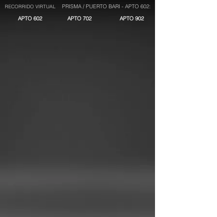
PRISMA / PUERTO BARI - APTO 602:
RECORRIDO VIRTUAL
APTO 602
APTO 702
APTO 902